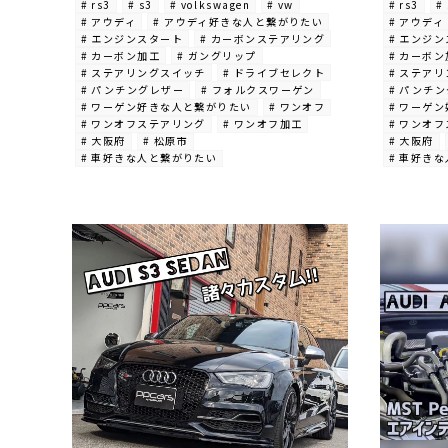
# rs3
# s3
# volkswagen
# vw
# rs3
#
# アウディ
# アウディ好きな人と繋がりたい
# アウディ
# エンジンスタート
# カーボンステアリング
# エンジ
# カーボン加工
# ガングリップ
# カーボ
# ステアリングスイッチ
# ドライブセレクト
# ステア
# パンチングレザー
# フォルクスワーゲン
# パンチ
# ワーゲン好きな人と繋がりたい
# ワンオフ
# ワーゲ
# ワンオフステアリング
# ワンオフ加工
# ワンオ
# 大阪府
# 松原市
# 大阪府
# 車好きな人と繋がりたい
# 車好き