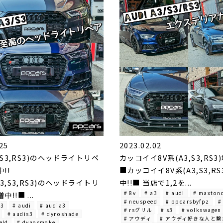
25
2023.02.02
3,S3,RS3)のヘッドライトリペ
カッコイイ8V系(A3,S3,RS3)
!!
■カッコイイ8V系(A3,S3,RS
A3,S3,RS3)のヘッドライトリ
中!!■ 当店で1,2を...
# 8v
# a3
# audi
# maxton
!!■ ...
# neuspeed
# ppcarsbyfpz
#
a3
# audi
# audia3
# rsグリル
# s3
# volkswagen
# audis3
# dynoshade
# アウディ
# アウディ好きな人と
eld
# dynosmoke