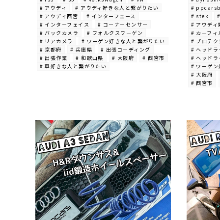
# アウディ
# アウディ好きな人と繋がりたい
# ppcars
# アウディ西宮
# インターフェース
# stek
# インターフェイス
# コーナーセンサー
# アウデ
# バックカメラ
# フォルクスワーゲン
# カーフィ
# リアカメラ
# ワーゲン好きな人と繋がりたい
# プロテ
# 京都府
# 兵庫県
# 出張コーディング
# ヘッド
# 出張作業
# 和歌山県
# 大阪府
# 西宮市
# ヘッド
# 車好きな人と繋がりたい
# ワーゲ
# 大阪府
# 西宮市