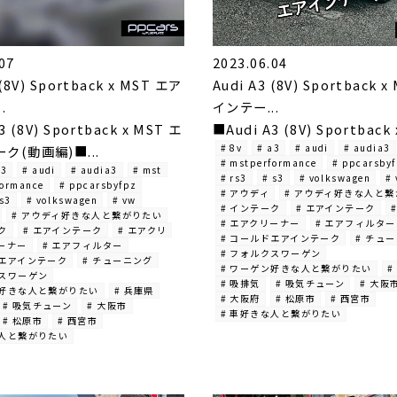
07
2023.06.04
 (8V) Sportback x MST エア
Audi A3 (8V) Sportback 
.
インテー...
3 (8V) Sportback x MST エ
■Audi A3 (8V) Sportback x
# 8v
# a3
# audi
# audia3
ク(動画編)■...
# mstperformance
# ppcarsby
a3
# audi
# audia3
# mst
# rs3
# s3
# volkswagen
#
formance
# ppcarsbyfpz
# アウディ
# アウディ好きな人と
 s3
# volkswagen
# vw
# インテーク
# エアインテーク
# アウディ好きな人と繋がりたい
# エアクリーナー
# エアフィルター
ク
# エアインテーク
# エアクリ
# コールドエアインテーク
# チュ
リーナー
# エアフィルター
# フォルクスワーゲン
ドエアインテーク
# チューニング
# ワーゲン好きな人と繋がりたい
#
クスワーゲン
# 吸排気
# 吸気チューン
# 大阪
ン好きな人と繋がりたい
# 兵庫県
# 大阪府
# 松原市
# 西宮市
# 吸気チューン
# 大阪市
# 車好きな人と繋がりたい
# 松原市
# 西宮市
な人と繋がりたい