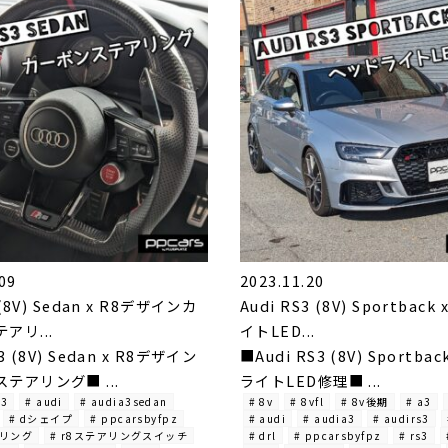
09
2023.11.20
 (8V) Sedan x R8デザインカ
Audi RS3 (8V) Sportbac
アリ...
イトLED...
3 (8V) Sedan x R8デザイン
■Audi RS3 (8V) Sportba
テアリング■ ...
ライトLED修理■ ...
a3
# audi
# audia3sedan
# 8v
# 8vfl
# 8v後期
# a3
# dシェイプ
# ppcarsbyfpz
# audi
# audia3
# audirs3
アリング
# r8ステアリングスイッチ
# drl
# ppcarsbyfpz
# rs3