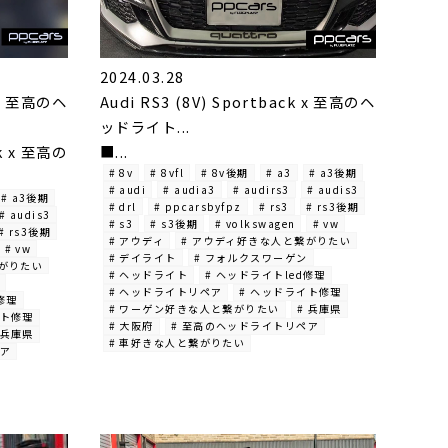
2024.03.28
k x 至高のヘ
Audi RS3 (8V) Sportback x 至高のヘ
ッドライト...
ck x 至高の
■...
# 8v
# 8vfl
# 8v後期
# a3
# a3後期
# audi
# audia3
# audirs3
# audis3
# a3後期
# drl
# ppcarsbyfpz
# rs3
# rs3後期
# audis3
# s3
# s3後期
# volkswagen
# vw
# rs3後期
# アウディ
# アウディ好きな人と繋がりたい
# vw
# デイライト
# フォルクスワーゲン
繋がりたい
# ヘッドライト
# ヘッドライトled修理
# ヘッドライトリペア
# ヘッドライト修理
修理
# ワーゲン好きな人と繋がりたい
# 兵庫県
イト修理
# 大阪府
# 至高のヘッドライトリペア
 兵庫県
# 車好きな人と繋がりたい
ペア