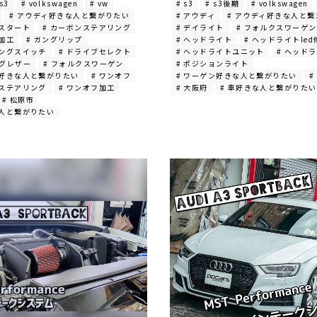
 s3
# volkswagen
# vw
# s3
# s3後期
# volkswagen
# アウディ好きな人と繋がりたい
# アウディ
# アウディ好きな人と
ンスタート
# カーボンステアリング
# デイライト
# フォルクスワーゲン
ン加工
# ガングリップ
# ヘッドライト
# ヘッドライトled
リングスイッチ
# ドライブセレクト
# ヘッドライトユニット
# ヘッド
ングレザー
# フォルクスワーゲン
# ポジションライト
ン好きな人と繋がりたい
# ワンオフ
# ワーゲン好きな人と繋がりたい
#
フステアリング
# ワンオフ加工
# 大阪府
# 車好きな人と繋がりたい
# 松原市
な人と繋がりたい