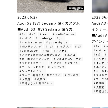
2023.06.27
2023.06.
Audi S3 (8V) Sedan x 諸々カスタム
Audi A3
■Audi S3 (8V) Sedan x 諸々カ...
インテー..
# 8v
# a3
# audi
# audia3sedan
■Audi A
# audis3
# fpzdesign
# jbl
アインテー
# maxtondesign
# ppcarsbyfpz
# 8v
# 
# r8ステアリング
# rs3
# rsグリル
# s3
# mstper
# volkswagen
# vw
# アウディ
# rs3
#
# アウディ好きな人と繋がりたい
# エアロ
# アウディ
# カーボンステアリング
# フォルクスワーゲン
# インテー
# フロントスポイラー
# マクストンデザイン
# エアク
# モールラッピング
# ラッピング
# コール
# リップスポイラー
# フォル
# ワーゲン好きな人と繋がりたい
# ワンオフ
# ワーゲ
# 大阪府
# 松原市
# 吸排気
# 車好きな人と繋がりたい
# 大阪府
# 車好き