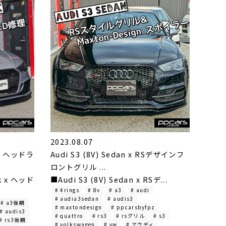
2023.08.07
k x ヘッドラ
Audi S3 (8V) Sedan x RSデザインフ
ロントグリル ...
ck x ヘッド
■Audi S3 (8V) Sedan x RSデ...
# 4rings
# 8v
# a3
# audi
# audia3sedan
# audis3
# a3後期
# maxtondesign
# ppcarsbyfpz
# audis3
# quattro
# rs3
# rsグリル
# s3
# rs3後期
# volkswagen
# vw
# アウディ