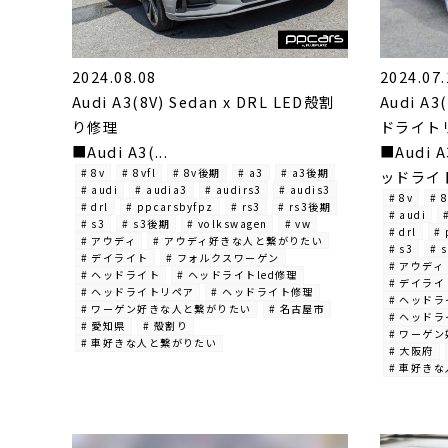
2024.08.08
2024.07.
Audi A3(8V) Sedan x DRL LED殻割
Audi A3
り修理
ドライトリ
■Audi A3(...
■Audi A
# 8v
# 8vfl
# 8v後期
# a3
# a3後期
ッドライト
# audi
# audia3
# audirs3
# audis3
# 8v
# 8
# drl
# ppcarsbyfpz
# rs3
# rs3後期
# audi
# s3
# s3後期
# volkswagen
# vw
# drl
# 
# アウディ
# アウディ好きな人と繋がりたい
# s3
# 
# デイライト
# フォルクスワーゲン
# アウディ
# ヘッドライト
# ヘッドライトled修理
# デイライ
# ヘッドライトリペア
# ヘッドライト修理
# ヘッド
# ワーゲン好きな人と繋がりたい
# 名古屋市
# ヘッド
# 愛知県
# 殻割り
# ワーゲ
# 車好きな人と繋がりたい
# 大阪府
# 車好き