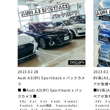
2023.02.28
2023.02.
Audi A3(8Y) Sportback x バックカメ
8V系(A
ラ
アが急増中
■ ■Audi A3(8Y) Sportback x バッ
■8V系(
クカメラ■...
ペアが急増中
# 8y
# a1
# a3
# audi
# audia1
# 8v
# 
# audia3
# audi西宮
# ppcarsbyfpz
# audirs3
# rs3
# s3
# volkswagen
# vw
# dynoshi