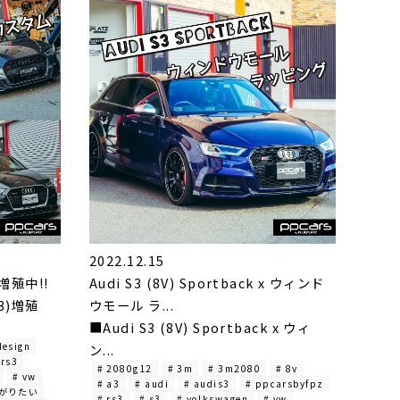
2022.12.15
増殖中!!
Audi S3 (8V) Sportback x ウィンド
3)増殖
ウモール ラ...
■Audi S3 (8V) Sportback x ウィ
design
ン...
 rs3
# 2080g12
# 3m
# 3m2080
# 8v
# vw
# a3
# audi
# audis3
# ppcarsbyfpz
繋がりたい
# rs3
# s3
# volkswagen
# vw