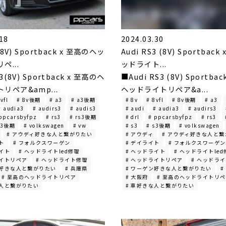
18
2024.03.30
(8V) Sportback x 至高のヘッ
Audi RS3 (8V) Sportbac
ペ...
ッドライト...
3(8V) Sportback x 至高のヘ
■Audi RS3 (8V) Sportba
リペア&amp...
ヘッドライトリペア&a...
vfl
# 8v後期
# a3
# a3後期
# 8v
# 8vfl
# 8v後期
# a3
# audia3
# audirs3
# audis3
# audi
# audia3
# audirs3
ppcarsbyfpz
# rs3
# rs3後期
# drl
# ppcarsbyfpz
# rs3
s3後期
# volkswagen
# vw
# s3
# s3後期
# volkswagen
# アウディ好きな人と繋がりたい
# アウディ
# アウディ好きな人と
ト
# フォルクスワーゲン
# デイライト
# フォルクスワーゲン
ライト
# ヘッドライトled修理
# ヘッドライト
# ヘッドライトled
ライトリペア
# ヘッドライト修理
# ヘッドライトリペア
# ヘッドラ
ン好きな人と繋がりたい
# 兵庫県
# ワーゲン好きな人と繋がりたい
#
# 至高のヘッドライトリペア
# 大阪府
# 至高のヘッドライトリ
な人と繋がりたい
# 車好きな人と繋がりたい