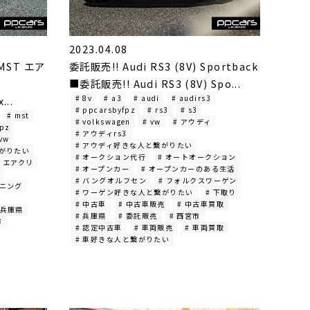
2023.04.08
x MST エア
委託販売!! Audi RS3 (8V) Sportback
■委託販売!! Audi RS3 (8V) Spo...
# 8v
# a3
# audi
# audirs3
...
# ppcarsbyfpz
# rs3
# s3
# mst
# volkswagen
# vw
# アウディ
fpz
# アウディrs3
 vw
# アウディ好きな人と繋がりたい
繋がりたい
# オークション代行
# オートオークション
# エアクリ
# オープンカー
# オープンカーのある生活
# バングオルフセン
# フォルクスワーゲン
ーニング
# ワーゲン好きな人と繋がりたい
# 下取り
# 中古車
# 中古車販売
# 中古車買取
 兵庫県
# 兵庫県
# 委託販売
# 西宮市
市
# 認定中古車
# 車両販売
# 車両買取
# 車好きな人と繋がりたい