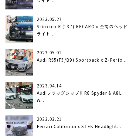
ライト...
2023.05.27
Scirocco R (137) RECARO x 至高のヘッド
ライト...
2023.05.01
Audi RS5(F5/B9) Sportback x Z-Perfo...
2023.04.14
Audiフラッグシップ!! R8 Spyder & A8L
W...
2023.03.21
Ferrari California x STEK Headlight...