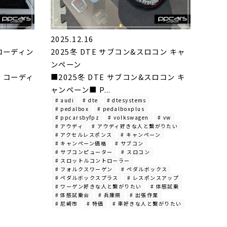
2025.12.16
 x コーディン
2025冬 DTE サブコン&スロコン キャ
ンペーン
k x コーディ
■2025冬 DTE サブコン&スロコン キ
ャンペーン■ P...
# audi
# dte
# dtesystems
# pedalbox
# pedalboxplus
# ppcarsbyfpz
# volkswagen
# vw
# アウディ
# アウディ好きな人と繋がりたい
# アクセルレスポンス
# キャンペーン
# キャンペーン価格
# サブコン
# サブコンピューター
# スロコン
# スロットルコントローラー
# フォルクスワーゲン
# ペダルボックス
# ペダルボックスプラス
# レスポンスアップ
# ワーゲン好きな人と繋がりたい
# 体感試乗
# 体感試乗会
# 兵庫県
# 出張作業
# 尼崎市
# 特価
# 車好きな人と繋がりたい