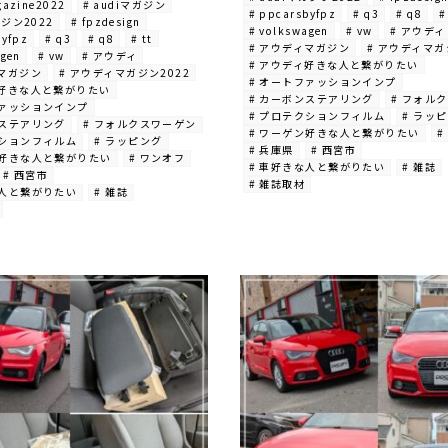
gazine2022
# audiマガジン
# ppcarsbyfpz
# q3
# q8
#
ガジン2022
# fpzdesign
# volkswagen
# vw
# アウディ
byfpz
# q3
# q8
# tt
# アウディマガジン
# アウディマガ
agen
# vw
# アウディ
# アウディ好きな人と繋がりたい
ィマガジン
# アウディマガジン2022
# オートファッションインプ
ィ好きな人と繋がりたい
# カーボンステアリング
# フォル
ファッションインプ
# プロテクションフィルム
# ラッ
ンステアリング
# フォルクスワーゲン
# ワーゲン好きな人と繋がりたい
#
クションフィルム
# ラッピング
# 兵庫県
# 西宮市
ン好きな人と繋がりたい
# ワンオフ
# 車好きな人と繋がりたい
# 雑誌
# 西宮市
# 雑誌取材
な人と繋がりたい
# 雑誌