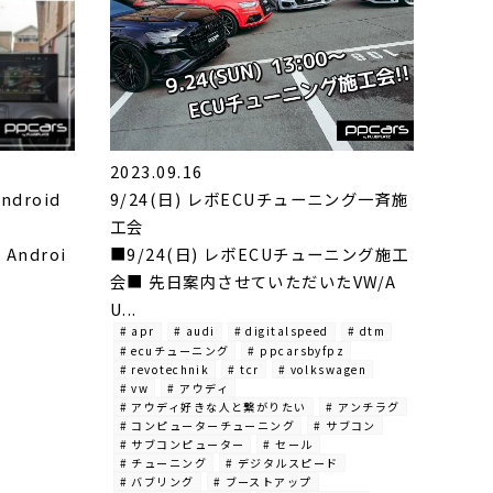
2023.09.16
Android
9/24(日) レボECUチューニング一斉施
工会
 Androi
■9/24(日) レボECUチューニング施工
会■ 先日案内させていただいたVW/A
U...
# apr
# audi
# digitalspeed
# dtm
# ecuチューニング
# ppcarsbyfpz
# revotechnik
# tcr
# volkswagen
# vw
# アウディ
# アウディ好きな人と繋がりたい
# アンチラグ
# コンピューターチューニング
# サブコン
# サブコンピューター
# セール
# チューニング
# デジタルスピード
# バブリング
# ブーストアップ