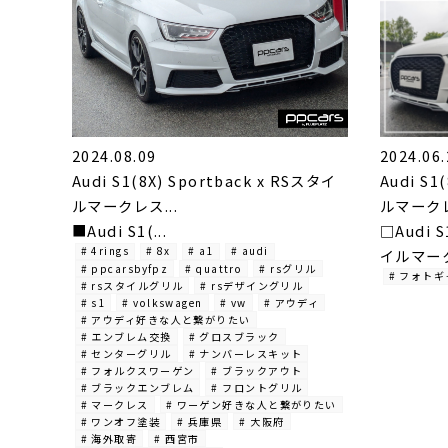
2024.08.09
2024.06.
Audi S1(8X) Sportback x RSスタイ
Audi S1
ルマークレス...
ルマークレ
■Audi S1(...
□Audi S
# 4rings
# 8x
# a1
# audi
イルマーク
# ppcarsbyfpz
# quattro
# rsグリル
# フォト
# rsスタイルグリル
# rsデザイングリル
# s1
# volkswagen
# vw
# アウディ
# アウディ好きな人と繋がりたい
# エンブレム交換
# グロスブラック
# センターグリル
# ナンバーレスキット
# フォルクスワーゲン
# ブラックアウト
# ブラックエンブレム
# フロントグリル
# マークレス
# ワーゲン好きな人と繋がりたい
# ワンオフ塗装
# 兵庫県
# 大阪府
# 海外取寄
# 西宮市