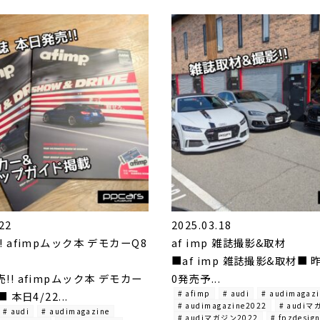
22
2025.03.18
! afimpムック本 デモカーQ8
af imp 雑誌撮影&取材
■af imp 雑誌撮影&取材■ 
!! afimpムック本 デモカー
0発売予...
# afimp
# audi
# audimagaz
 本日4/22...
# audimagazine2022
# audi
# audi
# audimagazine
# audiマガジン2022
# fpzdesig