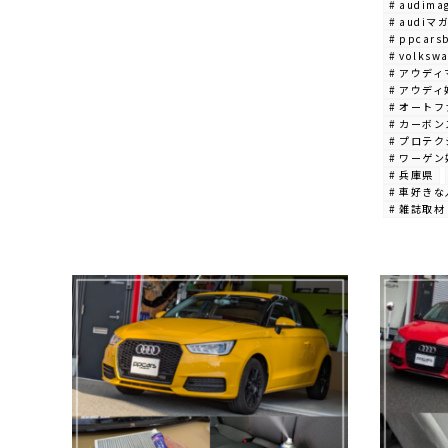
# audima
# audiマ
# ppcars
# volksw
# アウデ
# アウデ
# オート
# カーボ
# プロテ
# ワーゲ
# 兵庫県
# 車好き
# 雑誌取材