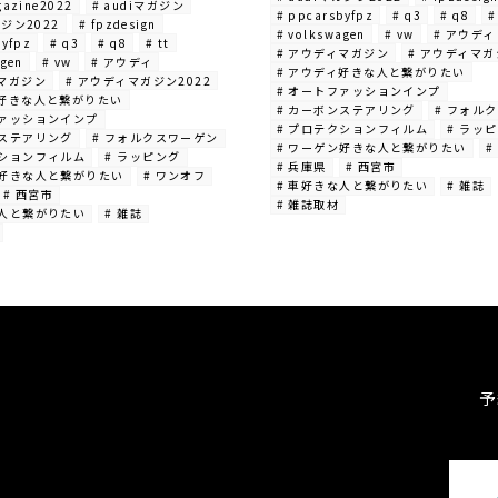
gazine2022
# audiマガジン
# ppcarsbyfpz
# q3
# q8
#
ガジン2022
# fpzdesign
# volkswagen
# vw
# アウディ
byfpz
# q3
# q8
# tt
# アウディマガジン
# アウディマガ
agen
# vw
# アウディ
# アウディ好きな人と繋がりたい
ィマガジン
# アウディマガジン2022
# オートファッションインプ
ィ好きな人と繋がりたい
# カーボンステアリング
# フォル
ファッションインプ
# プロテクションフィルム
# ラッ
ンステアリング
# フォルクスワーゲン
# ワーゲン好きな人と繋がりたい
#
クションフィルム
# ラッピング
# 兵庫県
# 西宮市
ン好きな人と繋がりたい
# ワンオフ
# 車好きな人と繋がりたい
# 雑誌
# 西宮市
# 雑誌取材
な人と繋がりたい
# 雑誌
予