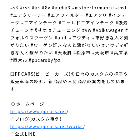
#s3 #rs3 #a3 #8v #audia3 #mstperformance #mst
#エアクリーナー #エアフィルター #エアクリ #インテ
ーク #エアインテーク #コールドエアインテーク #吸気
チューン #吸排気 #チューニング #vw #volkswagen #
フォルクスワーゲン #audi #アウディ #車好きな人と繋
がりたい #ワーゲン好きな人と繋がりたい #アウディ好
きな人と繋がりたい #大阪府 #松原市 #大阪市 #兵庫県
#西宮市 #ppcarsbyfpz
❏PPCARS(ピーピーカーズ)の日々のカスタムの様子や
販売車両の紹介、新商品や入荷商品の案内をしていま
す。⁣⁣⁡
⁡
⁣⁣◇ホームページ⁡
https://www.ppcars.net
/
◇ブログ(カスタム事例)⁡
https://www.ppcars.net/works
/
◇公式LINE