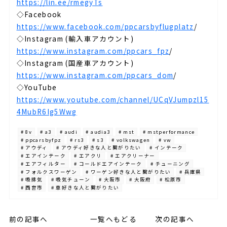
https://lin.ee/rmegyTs
◇Facebook⁡
https://www.facebook.com/ppcarsbyflugplatz
/
◇Instagram (輸入車アカウント)⁡
https://www.instagram.com/ppcars_fpz
/
◇Instagram (国産車アカウント)⁡
https://www.instagram.com/ppcars_dom
/
◇YouTube⁡
https://www.youtube.com/channel/UCqVJumpzl15
4MubR6Ig5Wwg
# 8v
# a3
# audi
# audia3
# mst
# mstperformance
# ppcarsbyfpz
# rs3
# s3
# volkswagen
# vw
# アウディ
# アウディ好きな人と繋がりたい
# インテーク
# エアインテーク
# エアクリ
# エアクリーナー
# エアフィルター
# コールドエアインテーク
# チューニング
# フォルクスワーゲン
# ワーゲン好きな人と繋がりたい
# 兵庫県
# 吸排気
# 吸気チューン
# 大阪市
# 大阪府
# 松原市
# 西宮市
# 車好きな人と繋がりたい
前の記事へ
一覧へもどる
次の記事へ