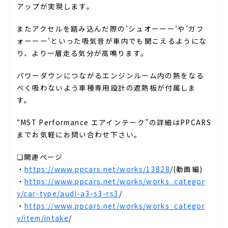
アップが実現します。
またアクセルを踏み込んだ際の’シュオーーー’や’ガフ
ォーーー’といった吸気音が車内でも聞こえるようにな
り、より一層走る気分が高鳴ります。
パワーダウンにつながるエンジンルーム内の熱をなる
べく吸わないよう車種専用設計の遮熱板が付属しま
す。
“MST Performance エアインテーク”の詳細はPPCARS
までお気軽にお問い合わせ下さい。
❏関連ページ
・
https://www.ppcars.net/works/13828
/(動画編)
・
https://www.ppcars.net/works/works_categor
y/car-type/audi-a3-s3-rs3
/
・
https://www.ppcars.net/works/works_categor
y/item/intake
/