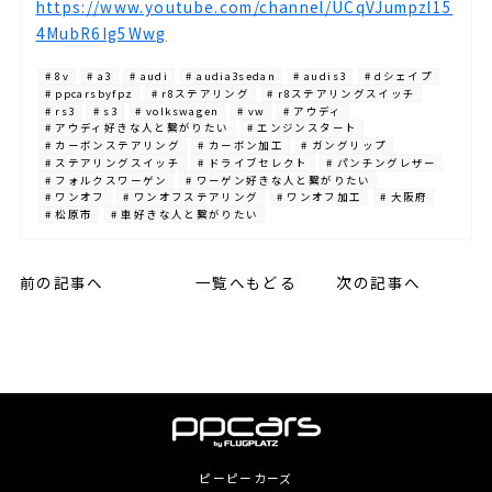
https://www.youtube.com/channel/UCqVJumpzl15
4MubR6Ig5Wwg
# 8v
# a3
# audi
# audia3sedan
# audis3
# dシェイプ
# ppcarsbyfpz
# r8ステアリング
# r8ステアリングスイッチ
# rs3
# s3
# volkswagen
# vw
# アウディ
# アウディ好きな人と繋がりたい
# エンジンスタート
# カーボンステアリング
# カーボン加工
# ガングリップ
# ステアリングスイッチ
# ドライブセレクト
# パンチングレザー
# フォルクスワーゲン
# ワーゲン好きな人と繋がりたい
# ワンオフ
# ワンオフステアリング
# ワンオフ加工
# 大阪府
# 松原市
# 車好きな人と繋がりたい
前の記事へ
一覧へもどる
次の記事へ
ピーピーカーズ