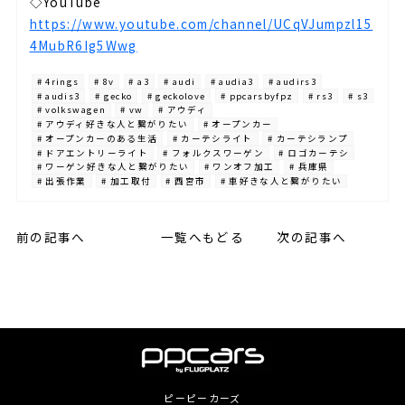
◇YouTube⁡
https://www.youtube.com/channel/UCqVJumpzl15
4MubR6Ig5Wwg
# 4rings
# 8v
# a3
# audi
# audia3
# audirs3
# audis3
# gecko
# geckolove
# ppcarsbyfpz
# rs3
# s3
# volkswagen
# vw
# アウディ
# アウディ好きな人と繋がりたい
# オープンカー
# オープンカーのある生活
# カーテシライト
# カーテシランプ
# ドアエントリーライト
# フォルクスワーゲン
# ロゴカーテシ
# ワーゲン好きな人と繋がりたい
# ワンオフ加工
# 兵庫県
# 出張作業
# 加工取付
# 西宮市
# 車好きな人と繋がりたい
前の記事へ
一覧へもどる
次の記事へ
ピーピーカーズ