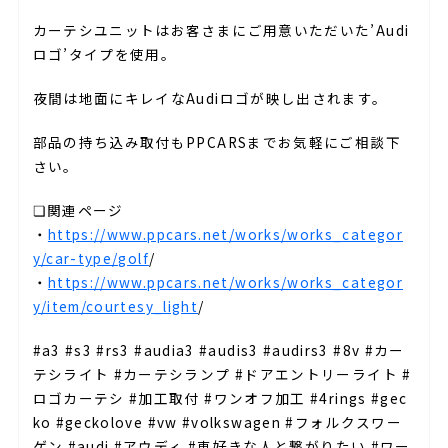
カーテシユニットはお客さまにご用意いただいた’Audi
ロゴ’タイプを使用。
夜間は地面にキレイなAudiロゴが映し出されます。
部品の持ち込み取付もPPCARSまでお気軽にご相談下
さい。
❏関連ページ
・
https://www.ppcars.net/works/works_categor
y/car-type/golf
/
・
https://www.ppcars.net/works/works_categor
y/item/courtesy_light
/
#a3 #s3 #rs3 #audia3 #audis3 #audirs3 #8v #カー
テシライト #カーテシランプ #ドアエントリーライト #
ロゴカーテシ #加工取付 #ワンオフ加工 #4rings #gec
ko #geckolove #vw #volkswagen #フォルクスワー
ゲン #audi #アウディ #車好きな人と繋がりたい #ワー