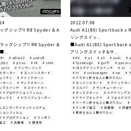
14
2022.07.08
ッグシップ!! R8 Spyder & A
Audi A1(8X) Sportback 
リングスイッ...
ラッグシップ!! R8 Spyder &
■Audi A1(8X) Sportback
■...
アリングスイッチ&サ...
a8l
# a8lw12
# audir8
# 8x
# a1
# a3
# audi
# 
byfpz
# prius
# r8
# stek
# fpzdesign
# golf7
# ppcars
 yaris
# アンサーバック
# r8ステアリングスイッチ
# s1
ンスターター
# エンジンスタート
# tt
# volkswagen
# vw
# 
キュリティ
# クイックホーン
# アウディ好きな人と繋がりたい
ューホーン
# サンクスホーン
# エンジンスタート
# クイックホ
リングスイッチ
# スマートキー
# ゴルフ7
# サンキューホーン
ライトプロテクションフィルム
# サンクスホーン
# ステアリング
ブセレクト
# ドライブレコーダー
# ドライブセレクト
# フォルクス
# ワーゲン好きな人と繋がりたい
#
アムエンターテイメントシステム
# ワンオフ加工
# 兵庫県
# 芦屋
クションフィルム
# 車好きな人と繋がりたい
ライトプロテクション
# ワンオフ
フ加工
# 兵庫県
# 西宮市