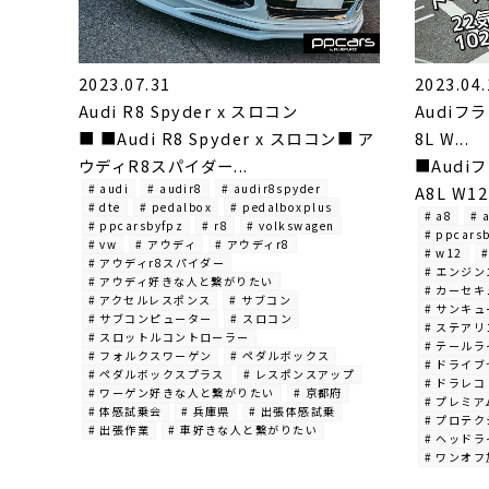
2023.07.31
2023.04.
Audi R8 Spyder x スロコン
Audiフラ
■ ■Audi R8 Spyder x スロコン■ ア
8L W...
ウディR8スパイダー...
■Audiフ
# audi
# audir8
# audir8spyder
A8L W12
# dte
# pedalbox
# pedalboxplus
# a8
# 
# ppcarsbyfpz
# r8
# volkswagen
# ppcars
# vw
# アウディ
# アウディr8
# w12
#
# アウディr8スパイダー
# エンジ
# アウディ好きな人と繋がりたい
# カーセ
# アクセルレスポンス
# サブコン
# サンキ
# サブコンピューター
# スロコン
# ステア
# スロットルコントローラー
# テール
# フォルクスワーゲン
# ペダルボックス
# ドライ
# ペダルボックスプラス
# レスポンスアップ
# ドラレコ
# ワーゲン好きな人と繋がりたい
# 京都府
# プレミ
# 体感試乗会
# 兵庫県
# 出張体感試乗
# プロテ
# 出張作業
# 車好きな人と繋がりたい
# ヘッド
# ワンオ