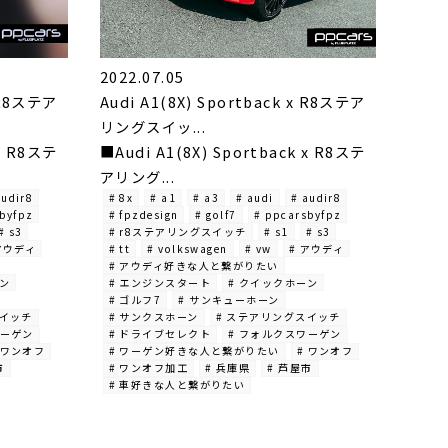
2022.07.05
x R8ステア
Audi A1(8X) Sportback x R8ステア
リングスイッ...
 x R8ステ
■Audi A1(8X) Sportback x R8ステ
アリング...
audir8
# 8x
# a1
# a3
# audi
# audir8
byfpz
# fpzdesign
# golf7
# ppcarsbyfpz
# s3
# r8ステアリングスイッチ
# s1
# s3
アウディ
# tt
# volkswagen
# vw
# アウディ
# アウディ好きな人と繋がりたい
ーン
# エンジンスタート
# クイックホーン
# ゴルフ7
# サンキューホーン
スイッチ
# サンクスホーン
# ステアリングスイッチ
ワーゲン
# ドライブセレクト
# フォルクスワーゲン
 ワンオフ
# ワーゲン好きな人と繋がりたい
# ワンオフ
市
# ワンオフ加工
# 兵庫県
# 芦屋市
# 車好きな人と繋がりたい