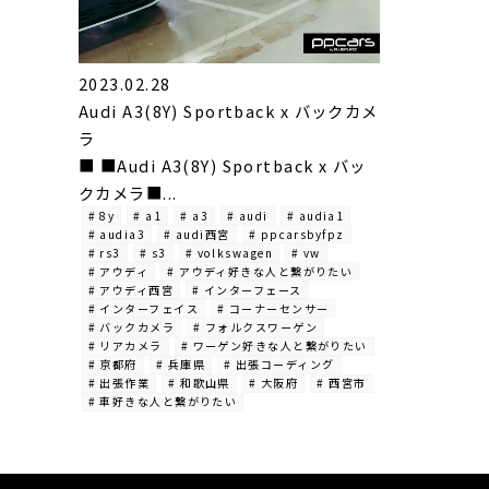
2023.02.28
Audi A3(8Y) Sportback x バックカメ
ラ
■ ■Audi A3(8Y) Sportback x バッ
クカメラ■...
# 8y
# a1
# a3
# audi
# audia1
# audia3
# audi西宮
# ppcarsbyfpz
# rs3
# s3
# volkswagen
# vw
# アウディ
# アウディ好きな人と繋がりたい
# アウディ西宮
# インターフェース
# インターフェイス
# コーナーセンサー
# バックカメラ
# フォルクスワーゲン
# リアカメラ
# ワーゲン好きな人と繋がりたい
# 京都府
# 兵庫県
# 出張コーディング
# 出張作業
# 和歌山県
# 大阪府
# 西宮市
# 車好きな人と繋がりたい