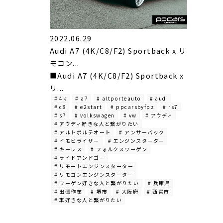
2022.06.29
Audi A7 (4K/C8/F2) Sportback x リ
モコン...
■Audi A7 (4K/C8/F2) Sportback x
リ...
# 4k
# a7
# altporteauto
# audi
# c8
# e2start
# ppcarsbyfpz
# rs7
# s7
# volkswagen
# vw
# アウディ
# アウディ好きな人と繋がりたい
# アルトポルテオート
# アンサーバック
# イモビライザー
# エンジンスターター
# キーレス
# フォルクスワーゲン
# ライドアンドゴー
# リモートエンジンスターター
# リモコンエンジンスターター
# ワーゲン好きな人と繋がりたい
# 兵庫県
# 出張作業
# 堺市
# 大阪府
# 西宮市
# 車好きな人と繋がりたい