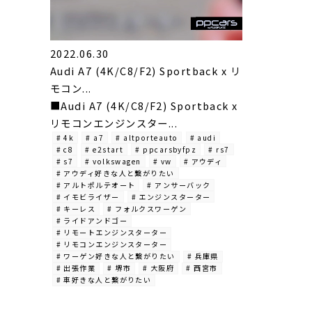
2022.06.30
Audi A7 (4K/C8/F2) Sportback x リ
モコン...
■Audi A7 (4K/C8/F2) Sportback x
リモコンエンジンスター...
# 4k
# a7
# altporteauto
# audi
# c8
# e2start
# ppcarsbyfpz
# rs7
# s7
# volkswagen
# vw
# アウディ
# アウディ好きな人と繋がりたい
# アルトポルテオート
# アンサーバック
# イモビライザー
# エンジンスターター
# キーレス
# フォルクスワーゲン
# ライドアンドゴー
# リモートエンジンスターター
# リモコンエンジンスターター
# ワーゲン好きな人と繋がりたい
# 兵庫県
# 出張作業
# 堺市
# 大阪府
# 西宮市
# 車好きな人と繋がりたい