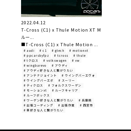
2022.04.12
T-Cross (C1) x Thule Motion XT M
ルー...
■T-Cross (C1) x Thule Motion ...
# audi
# c1
# gtech
# motionxt
# ppcarsbyfpz
# tcross
# thule
# tクロス
# volkswagen
# vw
# wingbarevo
# アウディ
# アウディ好きな人と繋がりたい
# アンテナジョイント
# ウイングバーエヴォ
# ウイングバーエボ
# スーリー
# ティクロス
# フォルクスワーゲン
# モーションxt
# ルーフキャリア
# ルーフボックス
# ワーゲン好きな人と繋がりたい
# 兵庫県
# 出張コーディング
# 出張作業
# 西宮市
# 車好きな人と繋がりたい