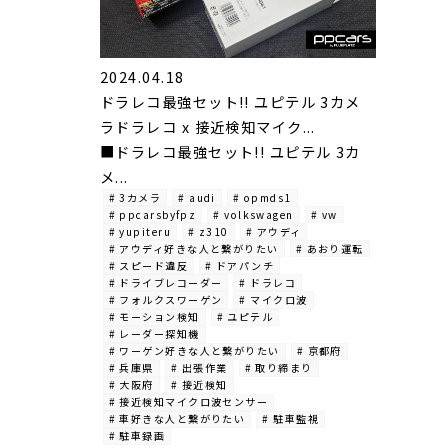
2024.04.18
ドラレコ最強セット!! ユピテル 3カメ
ラドラレコ x 接近検知マイク...
■ドラレコ最強セット!! ユピテル 3カ
メ...
# 3カメラ
# audi
# opmds1
# ppcarsbyfpz
# volkswagen
# vw
# yupiteru
# z310
# アウディ
# アウディ好きな人と繋がりたい
# あおり運転
# スピード違反
# ドアパンチ
# ドライブレコーダー
# ドラレコ
# フォルクスワーゲン
# マイクロ波
# モーション検知
# ユピテル
# レーダー探知機
# ワーゲン好きな人と繋がりたい
# 京都府
# 兵庫県
# 出張作業
# 取り締まり
# 大阪府
# 接近検知
# 接近検知マイクロ波センサー
# 車好きな人と繋がりたい
# 駐車監視
# 駐車録画