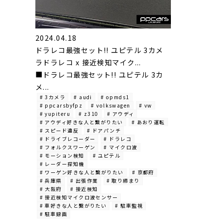
2024.04.18
ドラレコ最強セット!! ユピテル 3カメ
ラドラレコ x 接近検知マイク...
■ドラレコ最強セット!! ユピテル 3カ
メ...
# 3カメラ
# audi
# opmds1
# ppcarsbyfpz
# volkswagen
# vw
# yupiteru
# z310
# アウディ
# アウディ好きな人と繋がりたい
# あおり運転
# スピード違反
# ドアパンチ
# ドライブレコーダー
# ドラレコ
# フォルクスワーゲン
# マイクロ波
# モーション検知
# ユピテル
# レーダー探知機
# ワーゲン好きな人と繋がりたい
# 京都府
# 兵庫県
# 出張作業
# 取り締まり
# 大阪府
# 接近検知
# 接近検知マイクロ波センサー
# 車好きな人と繋がりたい
# 駐車監視
# 駐車録画