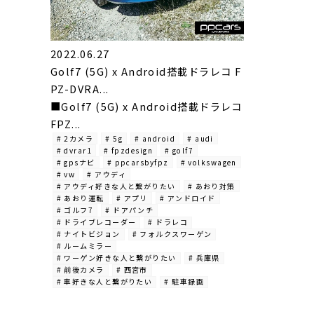
2022.06.27
Golf7 (5G) x Android搭載ドラレコ F
PZ-DVRA...
■Golf7 (5G) x Android搭載ドラレコ
FPZ...
# 2カメラ
# 5g
# android
# audi
# dvrar1
# fpzdesign
# golf7
# gpsナビ
# ppcarsbyfpz
# volkswagen
# vw
# アウディ
# アウディ好きな人と繋がりたい
# あおり対策
# あおり運転
# アプリ
# アンドロイド
# ゴルフ7
# ドアパンチ
# ドライブレコーダー
# ドラレコ
# ナイトビジョン
# フォルクスワーゲン
# ルームミラー
# ワーゲン好きな人と繋がりたい
# 兵庫県
# 前後カメラ
# 西宮市
# 車好きな人と繋がりたい
# 駐車録画