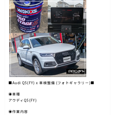
■Audi Q5(FY) x 車検整備 (フォトギャラリー)■
◉車種
アウディQ5(FY)
◉作業内容