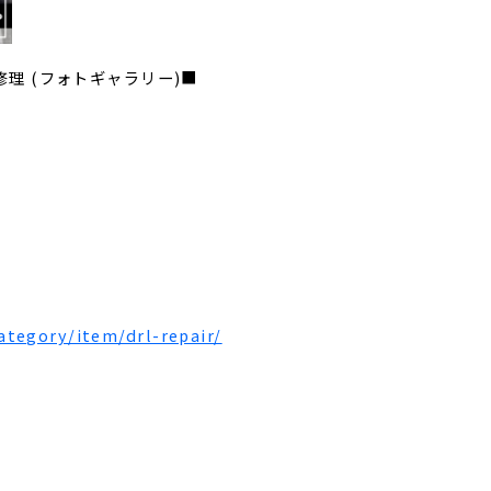
DRL修理 (フォトギャラリー)■
tegory/item/drl-repair/