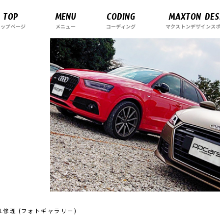
TOP
MENU
CODING
MAXTON DES
トップページ
メニュー
コーディング
マクストンデザインス
トDRL修理 (フォトギャラリー)