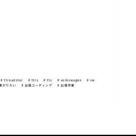
# ttroadster
# ttrs
# tts
# volkswagen
# vw
と繋がりたい
# 出張コーディング
# 出張作業