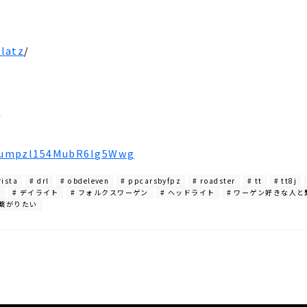
latz
/
/
VJumpzl154MubR6Ig5Wwg
rista
# drl
# obdeleven
# ppcarsbyfpz
# roadster
# tt
# tt8j
グ
# デイライト
# フォルクスワーゲン
# ヘッドライト
# ワーゲン好きな人
と繋がりたい