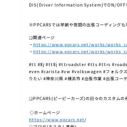
DIS(Driver Information System)でON/O
⁣
※PPCARSでは早朝や夜間の出張コーディング
❏関連ページ
・
https://www.ppcars.net/works/works_ca
・
https://www.ppcars.net/works/works_c
#tt #8j #tt8j #ttroadster #tts #ttr
even #carista #vw #volkswage
りたい #神奈川県 #横浜市 #出張作業 #出張コーディン
⁣⁣
❏PPCARS(ピーピーカーズ)の日々のカスタム
⁡
⁣⁣◇ホームページ⁡
https://www.ppcars.net
/
◇ブログ(カスタム事例)⁡