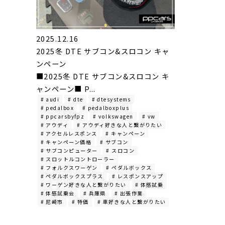
2025.12.16
2025冬 DTE サブコン&スロコン キャ
ンペーン
■2025冬 DTE サブコン&スロコン キ
ャンペーン■ P...
# audi
# dte
# dtesystems
# pedalbox
# pedalboxplus
# ppcarsbyfpz
# volkswagen
# vw
# アウディ
# アウディ好きな人と繋がりたい
# アクセルレスポンス
# キャンペーン
# キャンペーン価格
# サブコン
# サブコンピューター
# スロコン
# スロットルコントローラー
# フォルクスワーゲン
# ペダルボックス
# ペダルボックスプラス
# レスポンスアップ
# ワーゲン好きな人と繋がりたい
# 体感試乗
# 体感試乗会
# 兵庫県
# 出張作業
# 尼崎市
# 特価
# 車好きな人と繋がりたい