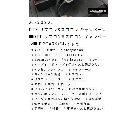
2025.05.22
DTE サブコン&スロコン キャンペーン
■DTE サブコン&スロコン キャンペー
ン■ PPCARSがおすすめ...
# audi
# dte
# dtesystems
# pedalbox
# pedalboxplus
# ppcarsbyfpz
# volkswagen
# vw
# アウディ
# アウディ好きな人と繋がりたい
# アクセルレスポンス
# キャンペーン
# キャンペーン価格
# サブコン
# サブコンピューター
# スロコン
# スロットルコントローラー
# フォルクスワーゲン
# ペダルボックス
# ペダルボックスプラス
# レスポンスアップ
# ワーゲン好きな人と繋がりたい
# 体感試乗
# 体感試乗会
# 兵庫県
# 出張作業
# 尼崎市
# 特価
# 車好きな人と繋がりたい