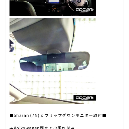
■Sharan (7N) x フリップダウンモニター取付■
🚗Volkswagen西宮で出張作業🚙