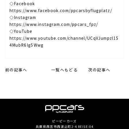
◇Facebook
https://www.facebook.com/ppcarsbyflugplatz/
◇Instagram
https://www.instagram.com/ppcars_fpz/
◇YouTube
https://www.youtube.com/channel/UCqVJumpzl15
4MubR6Ig5Wwg
前の記事へ
一覧へもどる
次の記事へ
ピーピーカーズ
兵庫県西宮市西波止町2-4 REISE:04