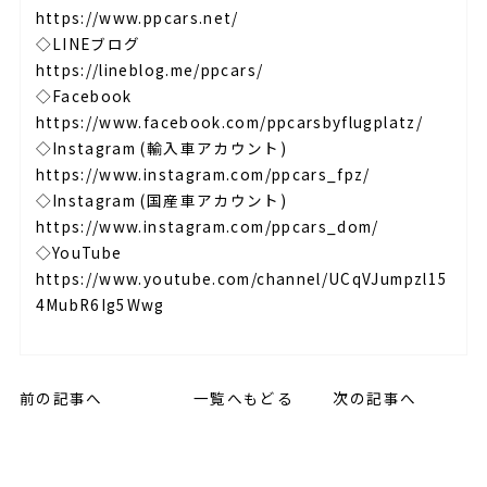
https://www.ppcars.net/
◇LINEブログ
https://lineblog.me/ppcars/
◇Facebook
https://www.facebook.com/ppcarsbyflugplatz/
◇Instagram (輸入車アカウント)
https://www.instagram.com/ppcars_fpz/
◇Instagram (国産車アカウント)
https://www.instagram.com/ppcars_dom/
◇YouTube
https://www.youtube.com/channel/UCqVJumpzl15
4MubR6Ig5Wwg
前の記事へ
一覧へもどる
次の記事へ