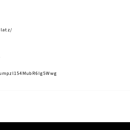
latz/
/
VJumpzl154MubR6Ig5Wwg