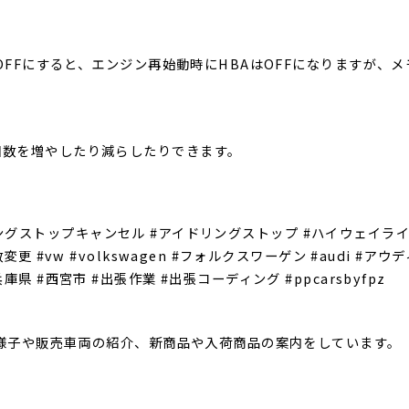
ンOFFにすると、エンジン再始動時にHBAはOFFになりますが
回数を増やしたり減らしたりできます。
アイドリングストップキャンセル #アイドリングストップ #ハイウェイ
更 #vw #volkswagen #フォルクスワーゲン #audi #
 #西宮市 #出張作業 #出張コーディング #ppcarsbyfpz
の様子や販売車両の紹介、新商品や入荷商品の案内をしています。⁣⁣