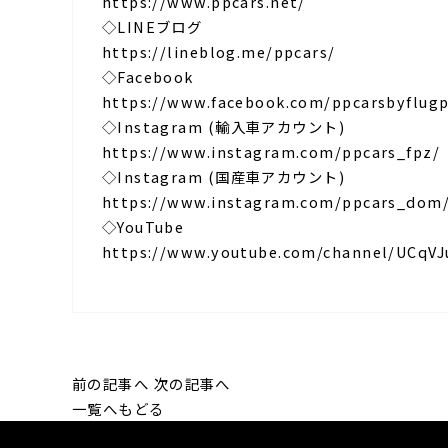
https://www.ppcars.net/
◇LINEブログ
https://lineblog.me/ppcars/
◇Facebook
https://www.facebook.com/ppcarsbyflugp
◇Instagram (輸入車アカウント)
https://www.instagram.com/ppcars_fpz/
◇Instagram (国産車アカウント)
https://www.instagram.com/ppcars_dom
◇YouTube
https://www.youtube.com/channel/UCq
前の記事へ
次の記事へ
一覧へもどる