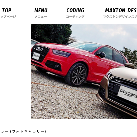
TOP
MENU
CODING
MAXTON DES
トップページ
メニュー
コーディング
マクストンデザインス
ーツマフラー (フォトギャラリー)