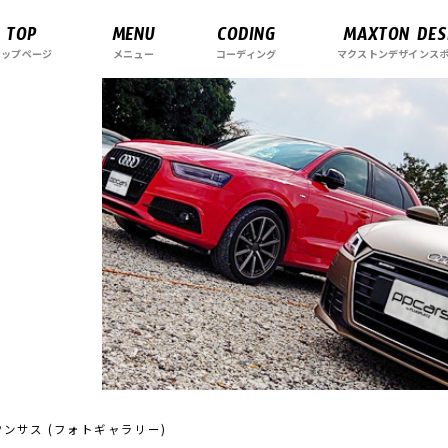
TOP
MENU
CODING
MAXTON DES
トップページ
メニュー
コーディング
マクストンデザインス
 KW ダウンサス (フォトギャラリー)