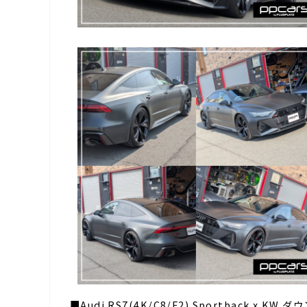
■Audi RS7(4K/C8/F2) Sportback x K