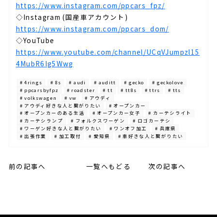
https://www.instagram.com/ppcars_fpz/
◇Instagram (国産車アカウント)⁡
https://www.instagram.com/ppcars_dom/
◇YouTube⁡
https://www.youtube.com/channel/UCqVJumpzl15
4MubR6Ig5Wwg
# 4rings
# 8s
# audi
# auditt
# gecko
# geckolove
# ppcarsbyfpz
# roadster
# tt
# tt8s
# ttrs
# tts
# volkswagen
# vw
# アウディ
# アウディ好きな人と繋がりたい
# オープンカー
# オープンカーのある生活
# オープンカー女子
# カーテシライト
# カーテシランプ
# フォルクスワーゲン
# ロゴカーテシ
# ワーゲン好きな人と繋がりたい
# ワンオフ加工
# 兵庫県
# 出張作業
# 加工取付
# 愛知県
# 車好きな人と繋がりたい
前の記事へ
一覧へもどる
次の記事へ