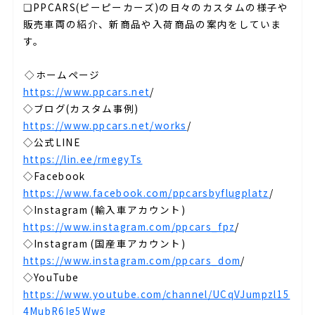
❏PPCARS(ピーピーカーズ)の日々のカスタムの様子や
販売車両の紹介、新商品や入荷商品の案内をしていま
す。⁣⁣⁡
⁡
⁣⁣◇ホームページ⁡
https://www.ppcars.net
/
◇ブログ(カスタム事例)⁡
https://www.ppcars.net/works
/
◇公式LINE
https://lin.ee/rmegyTs
◇Facebook⁡
https://www.facebook.com/ppcarsbyflugplatz
/
◇Instagram (輸入車アカウント)⁡
https://www.instagram.com/ppcars_fpz
/
◇Instagram (国産車アカウント)⁡
https://www.instagram.com/ppcars_dom
/
◇YouTube⁡
https://www.youtube.com/channel/UCqVJumpzl15
4MubR6Ig5Wwg