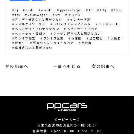
# 8j
# audi
# auditt
# ppcarsbyfpz
# tt
# tt8j
# ttrs
# tts
# volkswagen
# vw
# アウディ
# アウディ好きな人と繋がりたい
# インナー塗装
# フォルクスワーゲン
# プロテクションフィルム
# ヘッドライト
# ヘッドライトプロテクション
# ヘッドライトリペア
# ヘッドライト殻割り
# ワーゲン好きな人と繋がりたい
# ワンオフ加工
# ワンオフ塗装
# 兵庫県
# 加工取付
# 大阪府
# 殻割り
# 至高のヘッドライトリペア
# 西宮市
# 車好きな人と繋がりたい
前の記事へ
一覧へもどる
次の記事へ
ピーピーカーズ
兵庫県西宮市西波止町2-4 REISE:04
営業時間 Open 10：00 - Close 19：00