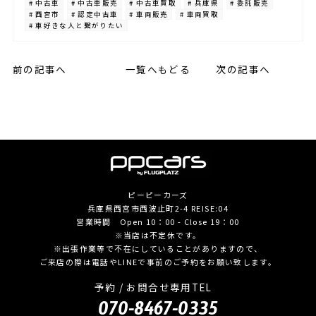
# 中古車
# 中古車販売
# 中古車買取
# 兵庫県
# 委託販売
# 西宮市
# 認定中古車
# 車両販売
# 車両買取
# 車好きな人と繋がりたい
前の記事へ
一覧へもどる
次の記事へ
ピーピーカーズ
兵庫県西宮市西波止町2-4 REISE:04
営業時間 Open 10：00 - Close 19：00
※当店は不定休です。
※出張作業等で不在にしていることがありますので、
ご来店の際は電話やLINEで事前のご予約をお願い致します。
予約 / お問合せ専用TEL
070-8467-0335