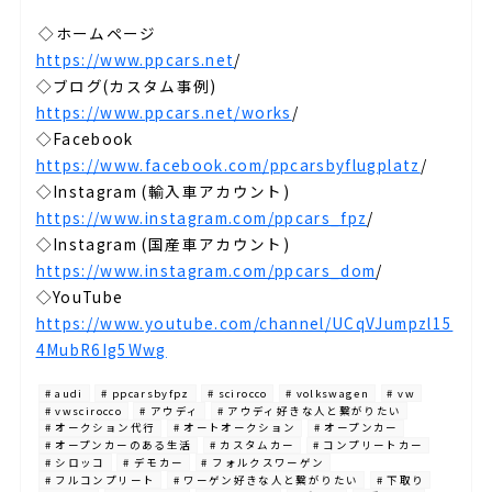
⁡
⁣⁣◇ホームページ⁡
https://www.ppcars.net
/
◇ブログ(カスタム事例)⁡
https://www.ppcars.net/works
/
◇Facebook⁡
https://www.facebook.com/ppcarsbyflugplatz
/
◇Instagram (輸入車アカウント)⁡
https://www.instagram.com/ppcars_fpz
/
◇Instagram (国産車アカウント)⁡
https://www.instagram.com/ppcars_dom
/
◇YouTube⁡
https://www.youtube.com/channel/UCqVJumpzl15
4MubR6Ig5Wwg
# audi
# ppcarsbyfpz
# scirocco
# volkswagen
# vw
# vwscirocco
# アウディ
# アウディ好きな人と繋がりたい
# オークション代行
# オートオークション
# オープンカー
# オープンカーのある生活
# カスタムカー
# コンプリートカー
# シロッコ
# デモカー
# フォルクスワーゲン
# フルコンプリート
# ワーゲン好きな人と繋がりたい
# 下取り