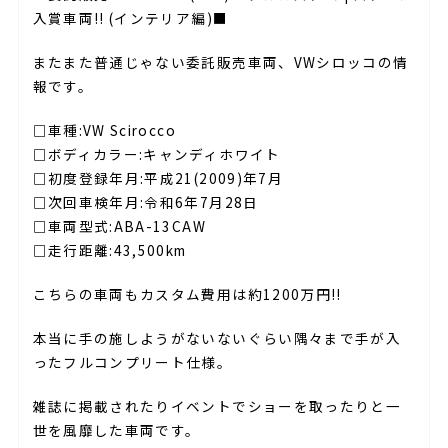
入賞車両!! (インテリア編)■
またまた普通じゃない委託販売車両、VWシロッコの情
報です。
□車種:VW Scirocco
□ボディカラー:キャンディホワイト
□初度登録年月:平成21(2009)年7月
□次回車検年月:令和6年7月28日
□車両型式:ABA-13CAW
□走行距離:43,500km
こちらの車両もカスタム費用は約1200万円!!
本当に手の施しようがないないぐらい隅々まで手が入
ったフルコンプリート仕様。
雑誌に掲載されたりイベントでショーを取ったりと一
世を風靡した車両です。