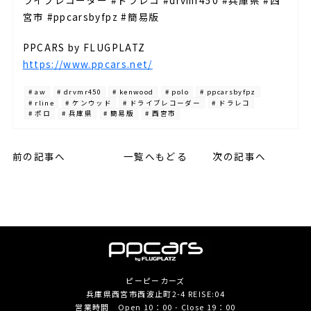
ライブレコーダー #ドラレコ #drvmr450 #兵庫県 #西
宮市 #ppcarsbyfpz #簡易版
PPCARS by FLUGPLATZ
https://www.ppcars.net/
# aw
# drvmr450
# kenwood
# polo
# ppcarsbyfpz
# rline
# ケンウッド
# ドライブレコーダー
# ドラレコ
# ポロ
# 兵庫県
# 簡易版
# 西宮市
前の記事へ
一覧へもどる
次の記事へ
ピーピーカーズ
兵庫県西宮市西波止町2-4 REISE:04
営業時間 Open 10：00 - Close 19：00